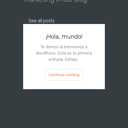
See all posts
¡Hola, mundo!
Te damos la bienvenida a
WordPress. Esta es tu primera
entrada. Edítala…
Continue reading
I