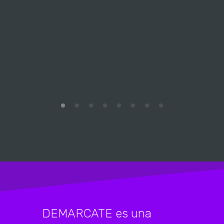
Th
submis
DEMARCATE es una