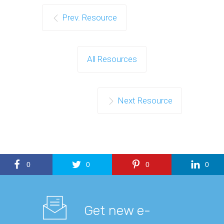
Prev. Resource
All Resources
Next Resource
0
0
0
0
Get new e-