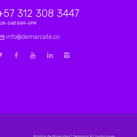
+57 312 308 3447
LUN–SAB 8AM–6PM
info@demarcate.co
Politica de Privacidad
|
Terminos & Condiciones